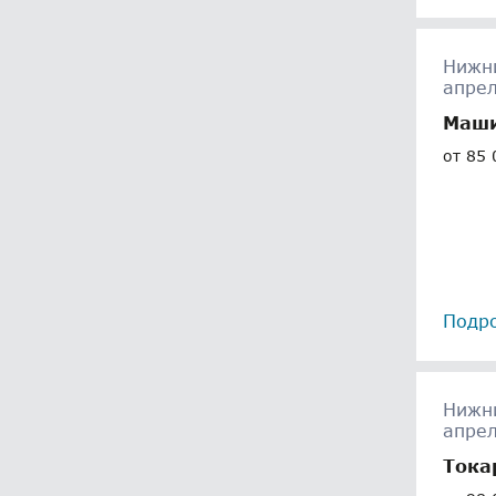
Нижни
апре
Маши
от 85 
Подр
Нижни
апре
Тока