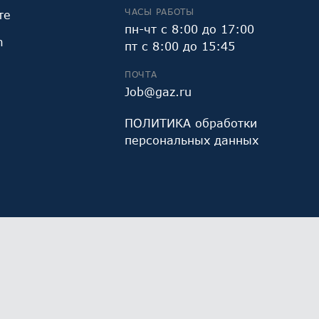
ЧАСЫ РАБОТЫ
те
пн-чт с 8:00 до 17:00
m
пт с 8:00 до 15:45
ПОЧТА
Job@gaz.ru
ПОЛИТИКА обработки
персональных данных
и Яндекс.Метрика, предоставляемым ООО «Яндекс»,
Работая с сайтом, Вы даете свое
СОГЛАСИЕ
на их
х данных