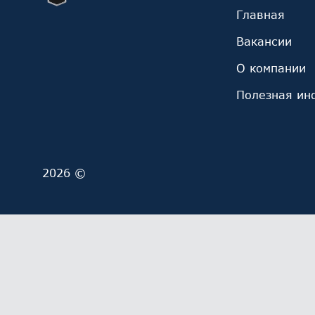
Главная
Вакансии
О компании
Полезная ин
2026 ©
Мы обрабатываем файлы cookie (в том числе, файл
ОГРН 1027700229193). Это необходимо в целях анал
обработку и обработку ваших персональных данны
Выберите настройки cookie
Минимальные
Аналитические/Функциональные
Принять
Настроить