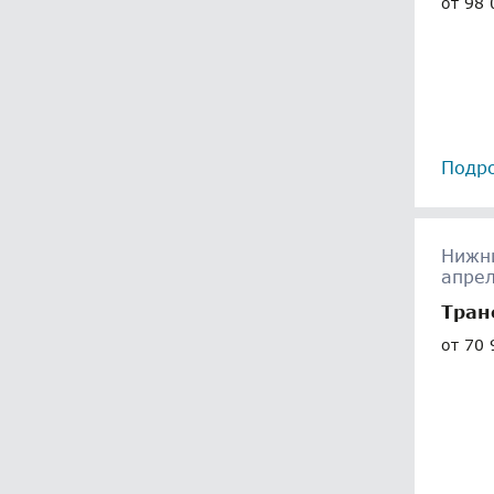
от 98 
Подр
Нижни
апре
Тран
от 70 