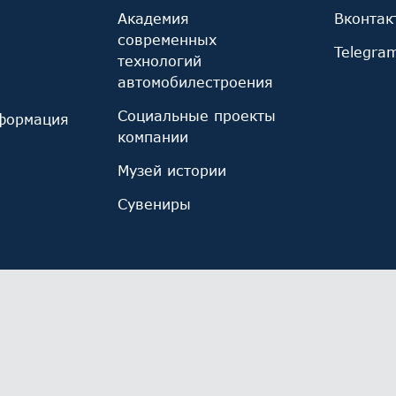
Академия
Вконтак
современных
Telegra
технологий
автомобилестроения
Социальные проекты
формация
компании
Музей истории
Сувениры
ы cookie, используемые инструментом веб-аналитик
иза использования сайта и улучшения его работы. 
х.
Ознакомьтесь с политикой обработки персональны