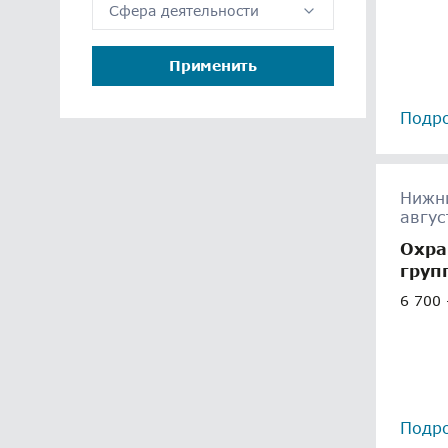
Сфера деятельности
Применить
Подр
Нижни
авгус
Охра
груп
6 700 
Подр