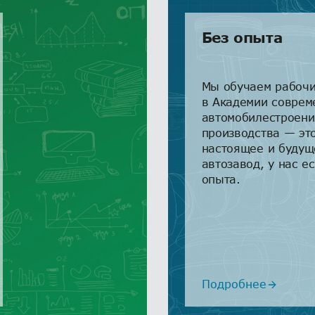
Без опыта
Мы обучаем рабочи
в Академии соврем
автомобилестроени
производства — эт
настоящее и будущ
автозавод, у нас е
опыта.
Подробнее