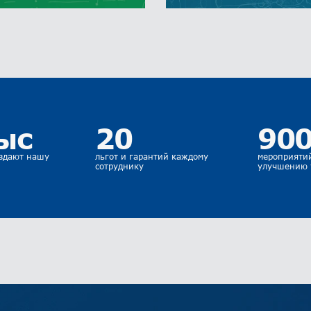
ыс
20
90
оздают нашу
льгот и гарантий каждому
мероприяти
сотруднику
улучшению 