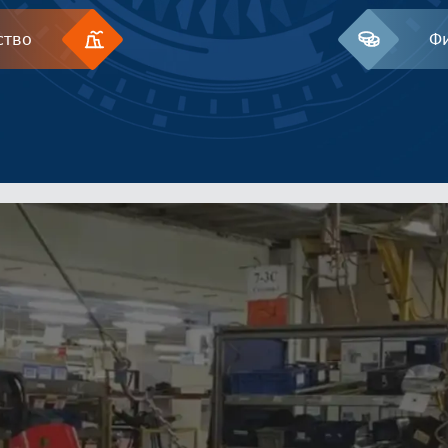
ство
Ф