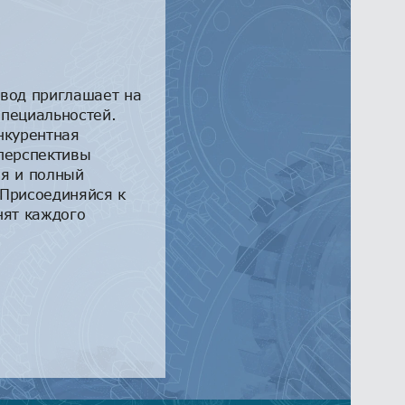
авод приглашает на
специальностей.
нкурентная
 перспективы
ия и полный
 Присоединяйся к
нят каждого