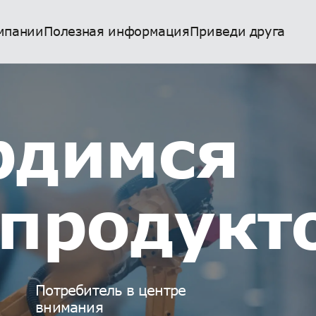
мпании
Полезная информация
Приведи друга
рдимся
 продукт
Потребитель в центре
внимания