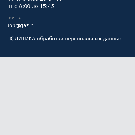
пт с 8:00 до 15:45
ПОЧТА
Job@gaz.ru
ПОЛИТИКА обработки персональных данных
Мы обрабатываем файлы cookie (в том числе,
файлы cookie, используемые инструментом веб-
аналитики Яндекс.Метрика, предоставляемым ООО
«Яндекс», ОГРН 1027700229193). Это необходимо в
целях анализа использования сайта и улучшения
его работы. Работая с сайтом, Вы даете свое
СОГЛАСИЕ
на их обработку и обработку ваших
персональных данных.
Ознакомьтесь с политикой
обработки персональных данных
Выберите настройки cookie
Минимальные
Аналитические/Функциональные