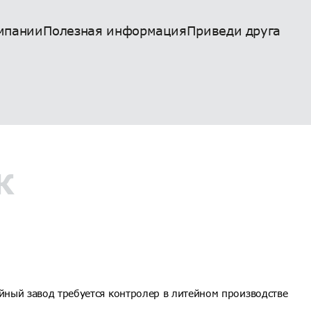
мпании
Полезная информация
Приведи друга
К
ный завод требуется контролер в литейном производстве