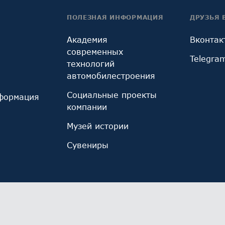
ПОЛЕЗНАЯ ИНФОРМАЦИЯ
ДРУЗЬЯ 
Академия
Вконтак
современных
Telegra
технологий
автомобилестроения
Социальные проекты
формация
компании
Музей истории
Сувениры
ы cookie, используемые инструментом веб-аналитик
иза использования сайта и улучшения его работы. 
х.
Ознакомьтесь с политикой обработки персональны