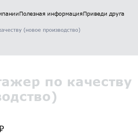
мпании
Полезная информация
Приведи друга
качеству (новое производство)
тажер по качеству
водство)
₽