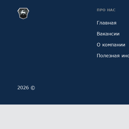
ПРО НАС
Главная
Вакансии
О компании
Полезная ин
2026 ©
Мы обрабатываем файлы cookie (в том числе, файл
ОГРН 1027700229193). Это необходимо в целях анал
обработку и обработку ваших персональных данны
Выберите настройки cookie