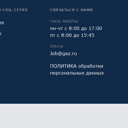
В СОЦ. СЕТЯХ
СВЯЗАТЬСЯ С НАМИ
ЧАСЫ РАБОТЫ
те
пн-чт с 8:00 до 17:00
m
пт с 8:00 до 15:45
ПОЧТА
Job@gaz.ru
ПОЛИТИКА обработки
персональных данных
и Яндекс.Метрика, предоставляемым ООО «Яндекс»,
Работая с сайтом, Вы даете свое
СОГЛАСИЕ
на их
х данных