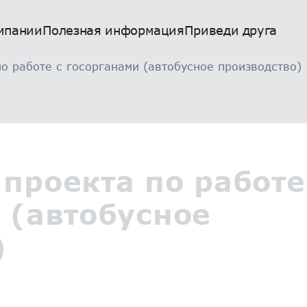
мпании
Полезная информация
Приведи друга
о работе с госорганами (автобусное производство)
 проекта по работе
 (автобусное
)