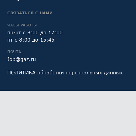
СВЯЗАТЬСЯ С НАМИ
ЧАСЫ РАБОТЫ
пн-чт с 8:00 до 17:00
пт с 8:00 до 15:45
ПОЧТА
Job@gaz.ru
ПОЛИТИКА обработки персональных данных
Мы обрабатываем файлы cookie (в том числе,
файлы cookie, используемые инструментом веб-
аналитики Яндекс.Метрика, предоставляемым ООО
«Яндекс», ОГРН 1027700229193). Это необходимо в
целях анализа использования сайта и улучшения
его работы. Работая с сайтом, Вы даете свое