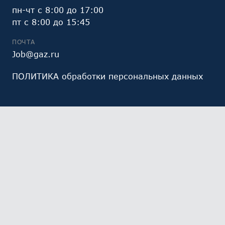
пн-чт с 8:00 до 17:00
пт с 8:00 до 15:45
ПОЧТА
Job@gaz.ru
ПОЛИТИКА обработки персональных данных
Мы обрабатываем файлы cookie (в том числе,
файлы cookie, используемые инструментом веб-
аналитики Яндекс.Метрика, предоставляемым ООО
«Яндекс», ОГРН 1027700229193). Это необходимо в
целях анализа использования сайта и улучшения
его работы. Работая с сайтом, Вы даете свое
СОГЛАСИЕ
на их обработку и обработку ваших
персональных данных.
Ознакомьтесь с политикой
обработки персональных данных
Выберите настройки cookie