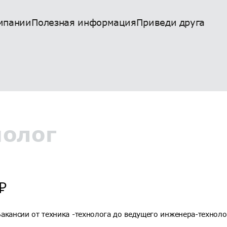
мпании
Полезная информация
Приведи друга
олог
₽
акансии от техника -технолога до ведущего инженера-техноло