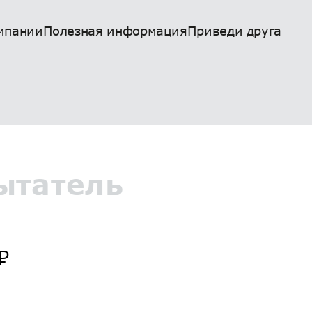
мпании
Полезная информация
Приведи друга
ытатель
₽