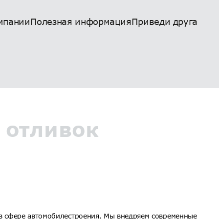
мпании
Полезная информация
Приведи друга
 отливок
 в сфере автомобилестроения. Мы внедряем современные