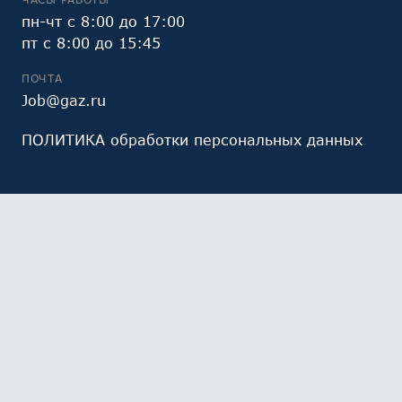
пн-чт с 8:00 до 17:00
пт с 8:00 до 15:45
ПОЧТА
Job@gaz.ru
ПОЛИТИКА обработки персональных данных
Мы обрабатываем файлы cookie (в том числе,
файлы cookie, используемые инструментом веб-
аналитики Яндекс.Метрика, предоставляемым ООО
«Яндекс», ОГРН 1027700229193). Это необходимо в
целях анализа использования сайта и улучшения
его работы. Работая с сайтом, Вы даете свое
СОГЛАСИЕ
на их обработку и обработку ваших
персональных данных.
Ознакомьтесь с политикой
обработки персональных данных
Выберите настройки cookie