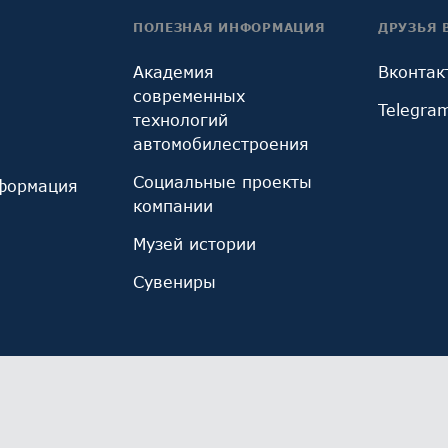
ПОЛЕЗНАЯ ИНФОРМАЦИЯ
ДРУЗЬЯ 
Академия
Вконтак
современных
Telegra
технологий
автомобилестроения
Социальные проекты
формация
компании
Музей истории
Сувениры
ы cookie, используемые инструментом веб-аналитик
иза использования сайта и улучшения его работы. 
х.
Ознакомьтесь с политикой обработки персональны