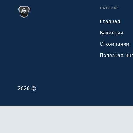
ПРО НАС
Главная
Вакансии
О компании
Полезная ин
2026 ©
Мы обрабатываем файлы cookie (в том числе, файл
ОГРН 1027700229193). Это необходимо в целях анал
обработку и обработку ваших персональных данны
Выберите настройки cookie