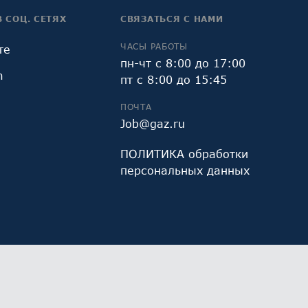
В СОЦ. СЕТЯХ
СВЯЗАТЬСЯ С НАМИ
ЧАСЫ РАБОТЫ
те
пн-чт с 8:00 до 17:00
m
пт с 8:00 до 15:45
ПОЧТА
Job@gaz.ru
ПОЛИТИКА обработки
персональных данных
и Яндекс.Метрика, предоставляемым ООО «Яндекс»,
Работая с сайтом, Вы даете свое
СОГЛАСИЕ
на их
х данных