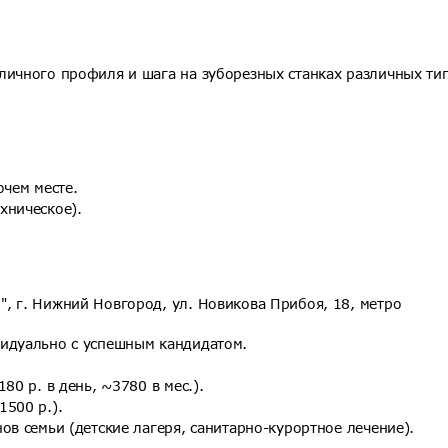
личного профиля и шага на зуборезных станках различных ти
очем месте.
хническое).
, г. Нижний Новгород, ул. Новикова Прибоя, 18, метро
видуально с успешным кандидатом.
80 р. в день, ~3780 в мес.).
1500 р.).
ов семьи (детские лагеря, санитарно-курортное лечение).