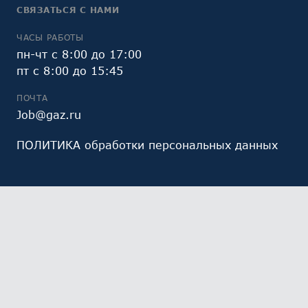
СВЯЗАТЬСЯ С НАМИ
ЧАСЫ РАБОТЫ
пн-чт с 8:00 до 17:00
пт с 8:00 до 15:45
ПОЧТА
Job@gaz.ru
ПОЛИТИКА обработки персональных данных
Мы обрабатываем файлы cookie (в том числе,
файлы cookie, используемые инструментом веб-
аналитики Яндекс.Метрика, предоставляемым ООО
«Яндекс», ОГРН 1027700229193). Это необходимо в
целях анализа использования сайта и улучшения
его работы. Работая с сайтом, Вы даете свое
СОГЛАСИЕ
на их обработку и обработку ваших