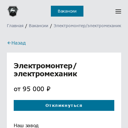
Отклик на вакансию
Ошибка
Вакансии
отправлен
Главная
/
Вакансии
/
Электромонтер/электромеханик
Назад
Электромонтер/
электромеханик
от
95 000
₽
Откликнуться
Наш завод