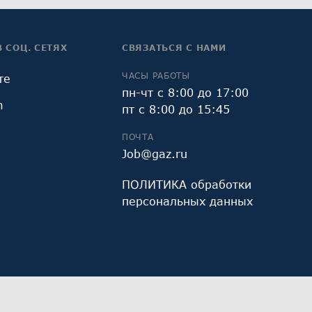
В СОЦ. СЕТЯХ
СВЯЗАТЬСЯ С НАМИ
ЧАСЫ РАБОТЫ
те
пн-чт с 8:00 до 17:00
m
пт с 8:00 до 15:45
ПОЧТА
Job@gaz.ru
ПОЛИТИКА обработки
персональных данных
и Яндекс.Метрика, предоставляемым ООО «Яндекс»,
Работая с сайтом, Вы даете свое
СОГЛАСИЕ
на их