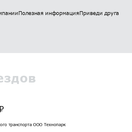
мпании
Полезная информация
Приведи друга
ездов
₽
ого транспорта ООО Технопарк