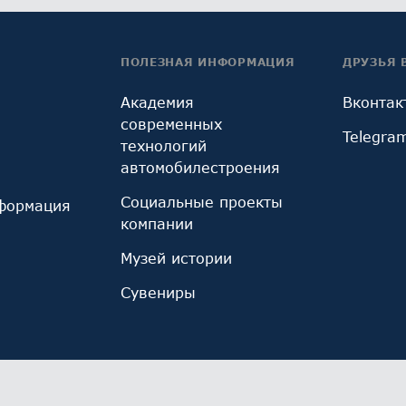
ПОЛЕЗНАЯ ИНФОРМАЦИЯ
ДРУЗЬЯ 
Академия
Вконтак
современных
Telegra
технологий
автомобилестроения
Социальные проекты
формация
компании
Музей истории
Сувениры
ы cookie, используемые инструментом веб-аналитик
иза использования сайта и улучшения его работы. 