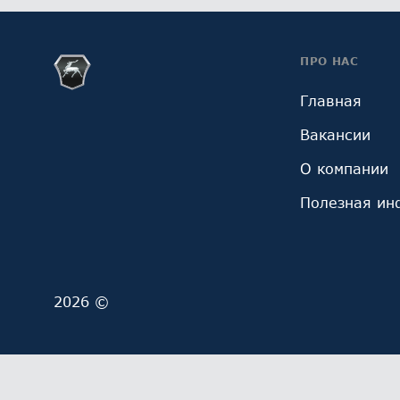
ПРО НАС
Главная
Вакансии
О компании
Полезная ин
2026 ©
Мы обрабатываем файлы cookie (в том числе, файл
ОГРН 1027700229193). Это необходимо в целях анал