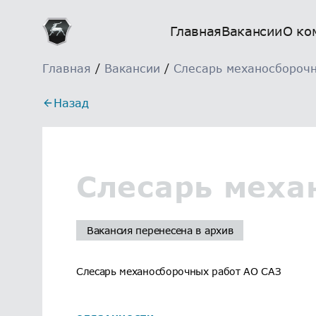
Главная
Вакансии
О ко
Главная
/
Вакансии
/
Слесарь механосбороч
Назад
Слесарь меха
Вакансия перенесена в архив
Слесарь механосборочных работ АО САЗ