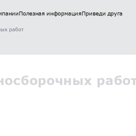
мпании
Полезная информация
Приведи друга
ных работ
носборочных рабо