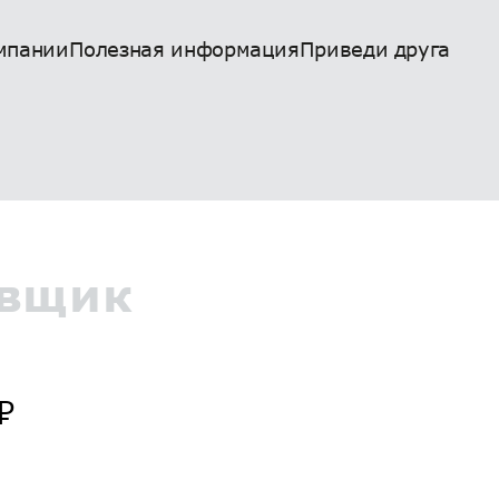
мпании
Полезная информация
Приведи друга
овщик
₽