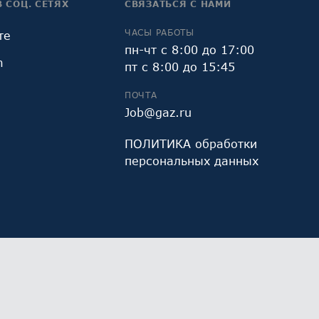
В СОЦ. СЕТЯХ
СВЯЗАТЬСЯ С НАМИ
ЧАСЫ РАБОТЫ
те
пн-чт с 8:00 до 17:00
m
пт с 8:00 до 15:45
ПОЧТА
Job@gaz.ru
ПОЛИТИКА обработки
персональных данных
и Яндекс.Метрика, предоставляемым ООО «Яндекс»,
Работая с сайтом, Вы даете свое
СОГЛАСИЕ
на их
х данных