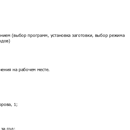
нием (выбор программ, установка заготовки, выбор режима
одов)
чения на рабочем месте.
орова, 1;
за год;