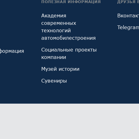
ПОЛЕЗНАЯ ИНФОРМАЦИЯ
ДРУЗЬЯ 
Академия
Вконтак
современных
Telegra
технологий
автомобилестроения
Социальные проекты
формация
компании
Музей истории
Сувениры
ы cookie, используемые инструментом веб-аналитик
иза использования сайта и улучшения его работы. 
х.
Ознакомьтесь с политикой обработки персональны