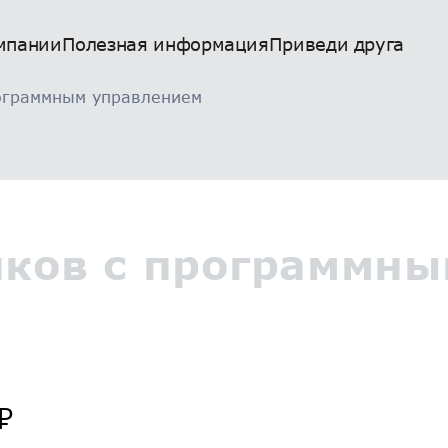
мпании
Полезная информация
Приведи друга
ограммным управлением
нков с программн
₽