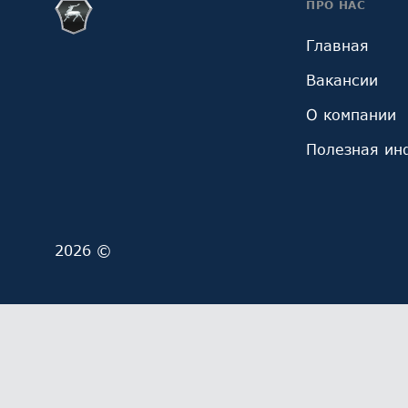
ПРО НАС
Главная
Вакансии
О компании
Полезная ин
2026 ©
Мы обрабатываем файлы cookie (в том числе, файл
ОГРН 1027700229193). Это необходимо в целях анал
обработку и обработку ваших персональных данны
Выберите настройки cookie
Минимальные
Аналитические/Функциональные