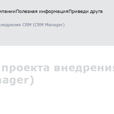
мпании
Полезная информация
Приведи друга
внедрения CRM (CRM Manager)
 проекта внедрени
ager)