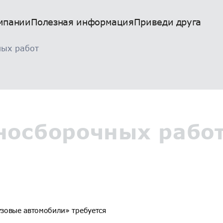
мпании
Полезная информация
Приведи друга
ных работ
носборочных рабо
зовые автомобили» требуется