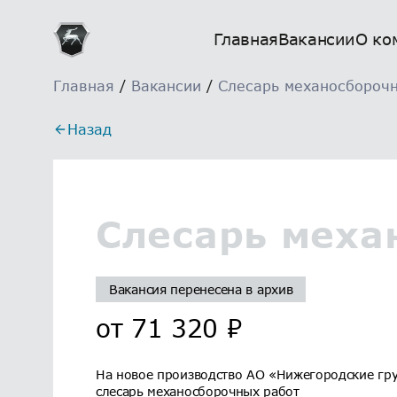
Главная
Вакансии
О ко
Главная
/
Вакансии
/
Слесарь механосбороч
Назад
Слесарь меха
Вакансия перенесена в архив
от
71 320
₽
На новое производство АО «Нижегородские гру
слесарь механосборочных работ