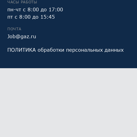
ЧАСЫ РАБОТЫ
пн-чт с 8:00 до 17:00
пт с 8:00 до 15:45
ПОЧТА
Job@gaz.ru
ПОЛИТИКА обработки персональных данных
Мы обрабатываем файлы cookie (в том числе,
файлы cookie, используемые инструментом веб-
аналитики Яндекс.Метрика, предоставляемым ООО
«Яндекс», ОГРН 1027700229193). Это необходимо в
целях анализа использования сайта и улучшения
его работы. Работая с сайтом, Вы даете свое
СОГЛАСИЕ
на их обработку и обработку ваших
персональных данных.
Ознакомьтесь с политикой
обработки персональных данных