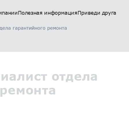
мпании
Полезная информация
Приведи друга
дела гарантийного ремонта
иалист отдела
 ремонта