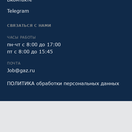
Telegram
СВЯЗАТЬСЯ С НАМИ
ЧАСЫ РАБОТЫ
пн-чт с 8:00 до 17:00
пт с 8:00 до 15:45
ПОЧТА
Job@gaz.ru
ПОЛИТИКА обработки персональных данных
Мы обрабатываем файлы cookie (в том числе,
файлы cookie, используемые инструментом веб-
аналитики Яндекс.Метрика, предоставляемым ООО
«Яндекс», ОГРН 1027700229193). Это необходимо в