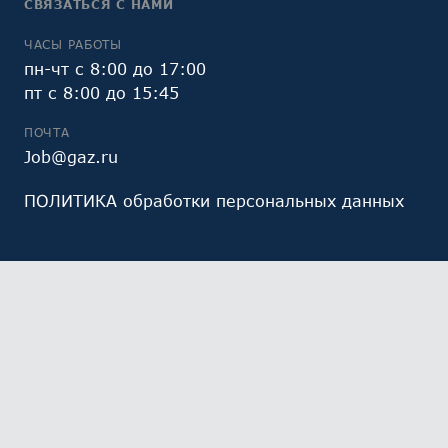
СВЯЗАТЬСЯ С НАМИ
ЧАСЫ РАБОТЫ
пн-чт с 8:00 до 17:00
пт с 8:00 до 15:45
ПОЧТА
Job@gaz.ru
ПОЛИТИКА обработки персональных данных
Мы обрабатываем файлы cookie (в том числе,
файлы cookie, используемые инструментом веб-
аналитики Яндекс.Метрика, предоставляемым ООО
«Яндекс», ОГРН 1027700229193). Это необходимо в
целях анализа использования сайта и улучшения
его работы. Работая с сайтом, Вы даете свое
СОГЛАСИЕ
на их обработку и обработку ваших
персональных данных.
Ознакомьтесь с политикой