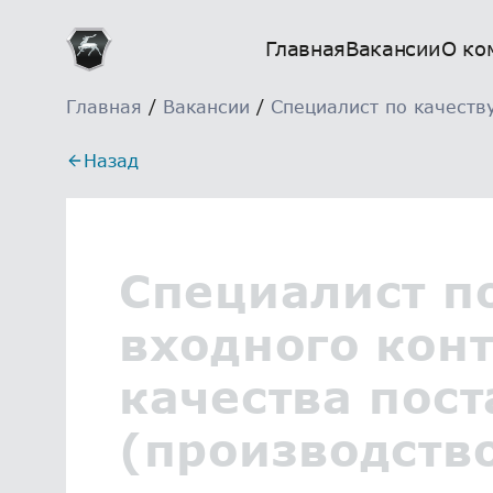
Главная
Вакансии
О ко
Главная
/
Вакансии
/
Специалист по качеству
Назад
Специалист п
входного кон
качества пост
(производств