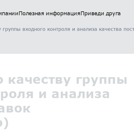
мпании
Полезная информация
Приведи друга
 группы входного контроля и анализа качества пос
о качеству группы
троля и анализа
авок
о)