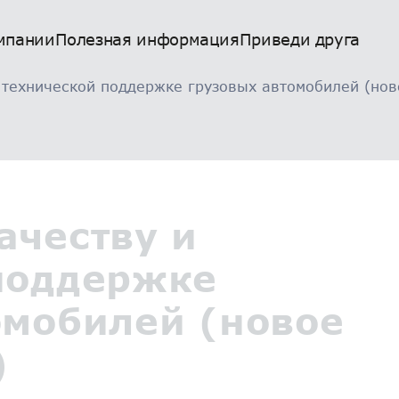
мпании
Полезная информация
Приведи друга
 технической поддержке грузовых автомобилей (нов
ачеству и
поддержке
омобилей (новое
)