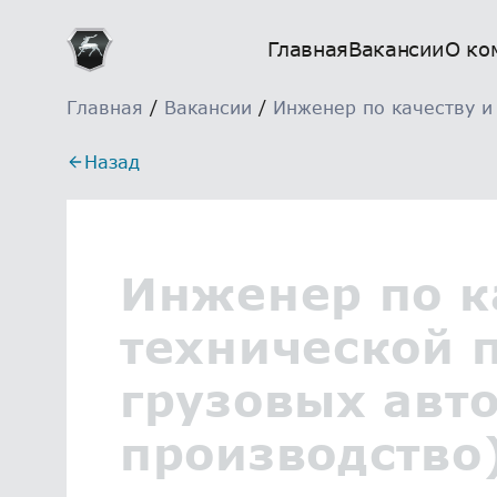
Главная
Вакансии
О ко
Главная
/
Вакансии
/
Инженер по качеству и
Назад
Инженер по к
технической 
грузовых авт
производство