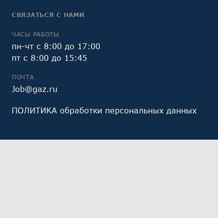
СВЯЗАТЬСЯ С НАМИ
ЧАСЫ РАБОТЫ
пн-чт с 8:00 до 17:00
пт с 8:00 до 15:45
ПОЧТА
Job@gaz.ru
ПОЛИТИКА обработки персональных данных
Мы обрабатываем файлы cookie (в том числе,
файлы cookie, используемые инструментом веб-
аналитики Яндекс.Метрика, предоставляемым ООО
«Яндекс», ОГРН 1027700229193). Это необходимо в
целях анализа использования сайта и улучшения
его работы. Работая с сайтом, Вы даете свое
СОГЛАСИЕ
на их обработку и обработку ваших