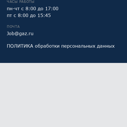
ЧАСЫ РАБОТЫ
пн-чт с 8:00 до 17:00
пт с 8:00 до 15:45
ПОЧТА
Job@gaz.ru
ПОЛИТИКА обработки персональных данных
Мы обрабатываем файлы cookie (в том числе,
файлы cookie, используемые инструментом веб-
аналитики Яндекс.Метрика, предоставляемым ООО
«Яндекс», ОГРН 1027700229193). Это необходимо в
целях анализа использования сайта и улучшения
его работы. Работая с сайтом, Вы даете свое
СОГЛАСИЕ
на их обработку и обработку ваших
персональных данных.
Ознакомьтесь с политикой
обработки персональных данных