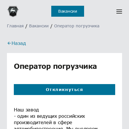
Отклик на вакансию
Ошибка
Вакансии
отправлен
Главная
/
Вакансии
/
Оператор погрузчика
Назад
Оператор погрузчика
Откликнуться
Наш завод
- один из ведущих российских
производителей в сфере
автомобилестроения. Мы внедряем