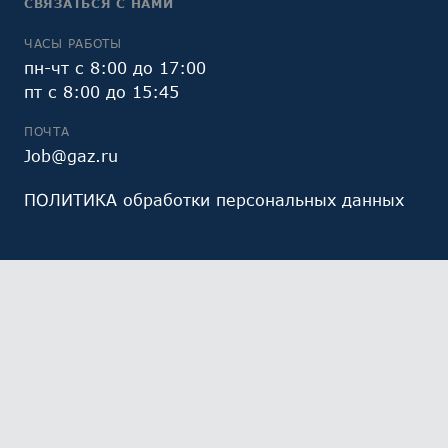
СВЯЗАТЬСЯ С НАМИ
ЧАСЫ РАБОТЫ
пн-чт с 8:00 до 17:00
пт с 8:00 до 15:45
ПОЧТА
Job@gaz.ru
ПОЛИТИКА обработки персональных данных
Мы обрабатываем файлы cookie (в том числе,
файлы cookie, используемые инструментом веб-
аналитики Яндекс.Метрика, предоставляемым ООО
«Яндекс», ОГРН 1027700229193). Это необходимо в
целях анализа использования сайта и улучшения
его работы. Работая с сайтом, Вы даете свое
СОГЛАСИЕ
на их обработку и обработку ваших
персональных данных.
Ознакомьтесь с политикой