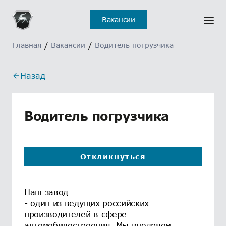
Отклик на вакансию
Ошибка
Вакансии
отправлен
Главная
/
Вакансии
/
Водитель погрузчика
Назад
Водитель погрузчика
Откликнуться
Наш завод
- один из ведущих российских
производителей в сфере
автомобилестроения. Мы внедряем