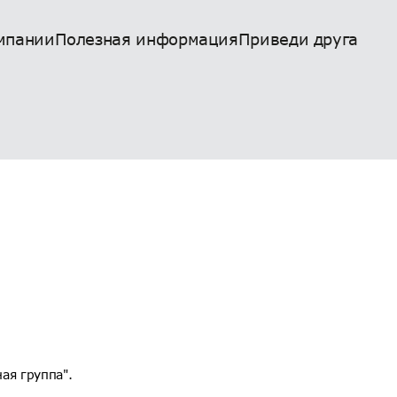
мпании
Полезная информация
Приведи друга
ая группа".