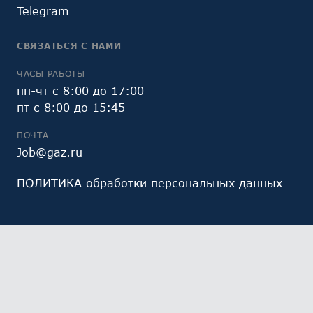
Telegram
СВЯЗАТЬСЯ С НАМИ
ЧАСЫ РАБОТЫ
пн-чт с 8:00 до 17:00
пт с 8:00 до 15:45
ПОЧТА
Job@gaz.ru
ПОЛИТИКА обработки персональных данных
Мы обрабатываем файлы cookie (в том числе,
файлы cookie, используемые инструментом веб-
аналитики Яндекс.Метрика, предоставляемым ООО
«Яндекс», ОГРН 1027700229193). Это необходимо в
целях анализа использования сайта и улучшения