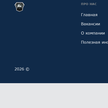
ПРО НАС
Главная
Вакансии
О компании
Полезная ин
2026 ©
Мы обрабатываем файлы cookie (в том числе, файл
ОГРН 1027700229193). Это необходимо в целях анал
обработку и обработку ваших персональных данны
Выберите настройки cookie