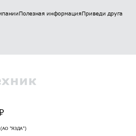
мпании
Полезная информация
Приведи друга
ехник
₽
 (АО "ЯЗДА")