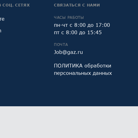
В СОЦ. СЕТЯХ
СВЯЗАТЬСЯ С НАМИ
ЧАСЫ РАБОТЫ
те
пн-чт с 8:00 до 17:00
m
пт с 8:00 до 15:45
ПОЧТА
Job@gaz.ru
ПОЛИТИКА обработки
персональных данных
и Яндекс.Метрика, предоставляемым ООО «Яндекс»,
Работая с сайтом, Вы даете свое
СОГЛАСИЕ
на их
х данных