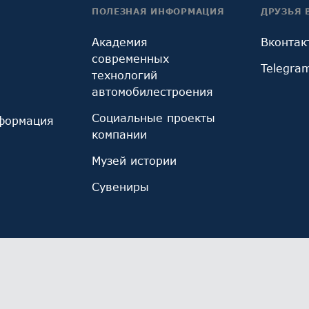
ПОЛЕЗНАЯ ИНФОРМАЦИЯ
ДРУЗЬЯ 
Академия
Вконтак
современных
Telegra
технологий
автомобилестроения
Социальные проекты
формация
компании
Музей истории
Сувениры
ы cookie, используемые инструментом веб-аналитик
иза использования сайта и улучшения его работы. 
х.
Ознакомьтесь с политикой обработки персональны