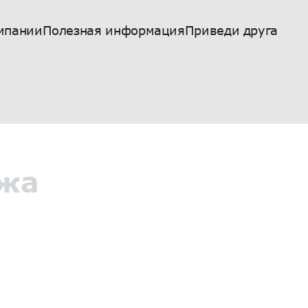
мпании
Полезная информация
Приведи друга
ажа