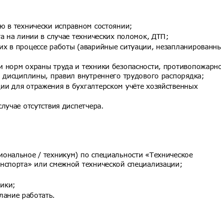
ю в технически исправном состоянии;
а на линии в случае технических поломок, ДТП;
х в процессе работы (аварийные ситуации, незапланированн
 норм охраны труда и техники безопасности, противопожарн
й дисциплины, правил внутреннего трудового распорядка;
и для отражения в бухгалтерском учёте хозяйственных
лучае отсутствия диспетчера.
ональное / техникум) по специальности «Техническое
нспорта» или смежной технической специализации;
ники;
лание работать.