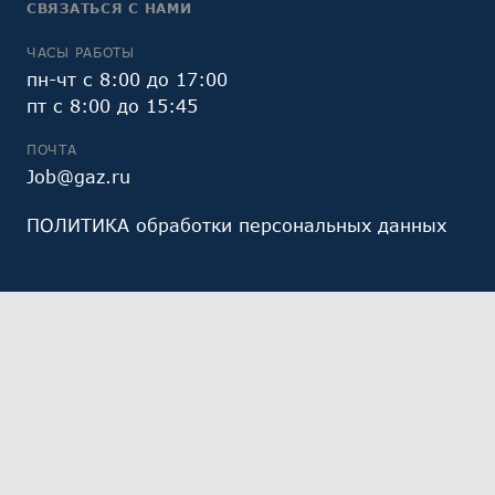
СВЯЗАТЬСЯ С НАМИ
ЧАСЫ РАБОТЫ
пн-чт с 8:00 до 17:00
пт с 8:00 до 15:45
ПОЧТА
Job@gaz.ru
ПОЛИТИКА обработки персональных данных
Мы обрабатываем файлы cookie (в том числе,
файлы cookie, используемые инструментом веб-
аналитики Яндекс.Метрика, предоставляемым ООО
«Яндекс», ОГРН 1027700229193). Это необходимо в
целях анализа использования сайта и улучшения
его работы. Работая с сайтом, Вы даете свое
СОГЛАСИЕ
на их обработку и обработку ваших
персональных данных.
Ознакомьтесь с политикой