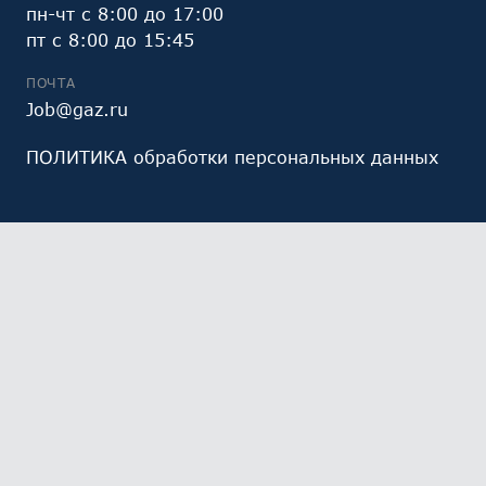
пн-чт с 8:00 до 17:00
пт с 8:00 до 15:45
ПОЧТА
Job@gaz.ru
ПОЛИТИКА обработки персональных данных
Мы обрабатываем файлы cookie (в том числе,
файлы cookie, используемые инструментом веб-
аналитики Яндекс.Метрика, предоставляемым ООО
«Яндекс», ОГРН 1027700229193). Это необходимо в
целях анализа использования сайта и улучшения
его работы. Работая с сайтом, Вы даете свое
СОГЛАСИЕ
на их обработку и обработку ваших
персональных данных.
Ознакомьтесь с политикой
обработки персональных данных
Выберите настройки cookie