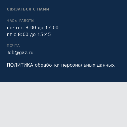
СВЯЗАТЬСЯ С НАМИ
ЧАСЫ РАБОТЫ
пн-чт с 8:00 до 17:00
пт с 8:00 до 15:45
ПОЧТА
Job@gaz.ru
ПОЛИТИКА обработки персональных данных
Мы обрабатываем файлы cookie (в том числе,
файлы cookie, используемые инструментом веб-
аналитики Яндекс.Метрика, предоставляемым ООО
«Яндекс», ОГРН 1027700229193). Это необходимо в
целях анализа использования сайта и улучшения
его работы. Работая с сайтом, Вы даете свое
СОГЛАСИЕ
на их обработку и обработку ваших