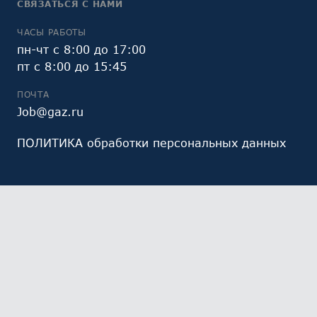
СВЯЗАТЬСЯ С НАМИ
ЧАСЫ РАБОТЫ
пн-чт с 8:00 до 17:00
пт с 8:00 до 15:45
ПОЧТА
Job@gaz.ru
ПОЛИТИКА обработки персональных данных
Мы обрабатываем файлы cookie (в том числе,
файлы cookie, используемые инструментом веб-
аналитики Яндекс.Метрика, предоставляемым ООО
«Яндекс», ОГРН 1027700229193). Это необходимо в
целях анализа использования сайта и улучшения
его работы. Работая с сайтом, Вы даете свое
СОГЛАСИЕ
на их обработку и обработку ваших
персональных данных.
Ознакомьтесь с политикой