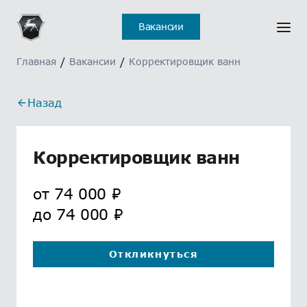
Отклик на вакансию
Ошибка
Вакансии
отправлен
Главная
/
Вакансии
/
Корректировщик ванн
Назад
Корректировщик ванн
от
74 000
₽
до
74 000
₽
Откликнуться