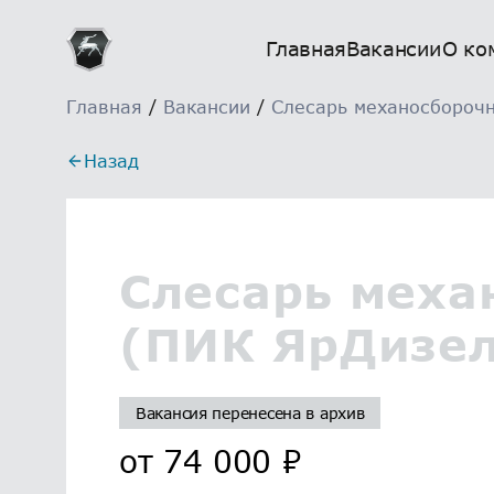
Главная
Вакансии
О ко
Главная
/
Вакансии
/
Слесарь механосборочн
Назад
Слесарь меха
(ПИК ЯрДизел
Вакансия перенесена в архив
от
74 000
₽