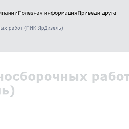
мпании
Полезная информация
Приведи друга
ых работ (ПИК ЯрДизель)
носборочных рабо
ь)