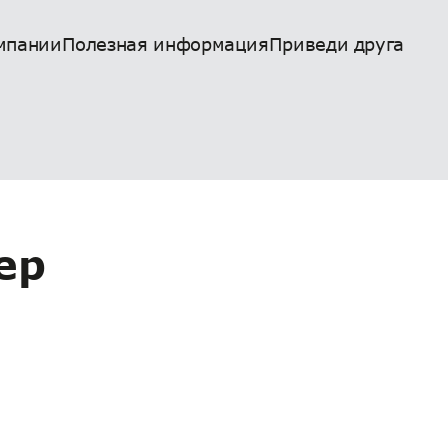
мпании
Полезная информация
Приведи друга
ер