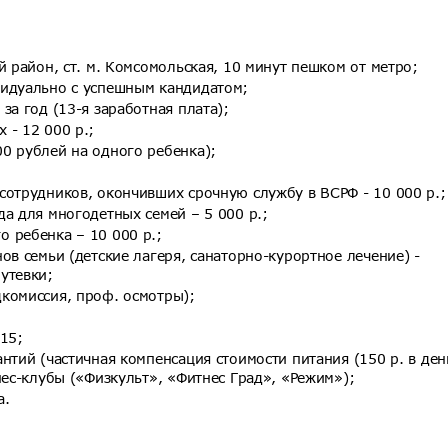
й район, ст. м. Комсомольская, 10 минут пешком от метро;
видуально с успешным кандидатом;
за год (13-я заработная плата);
 - 12 000 р.;
0 рублей на одного ребенка);
сотрудников, окончивших срочную службу в ВСРФ - 10 000 р.;
а для многодетных семей – 5 000 р.;
 ребенка – 10 000 р.;
ов семьи (детские лагеря, санаторно-курортное лечение) -
утевки;
комиссия, проф. осмотры);
15;
нтий (частичная компенсация стоимости питания (150 р. в ден
нес-клубы («Физкульт», «Фитнес Град», «Режим»);
а.